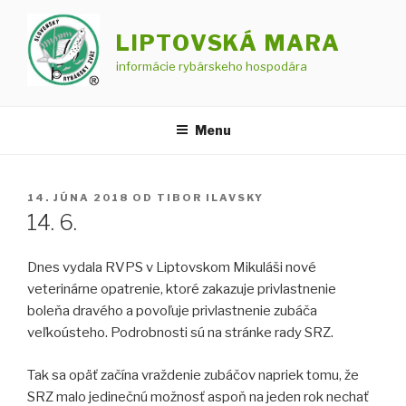
Prejsť
na
LIPTOVSKÁ MARA
obsah
informácie rybárskeho hospodára
Menu
PUBLIKOVANÉ
14. JÚNA 2018
OD
TIBOR ILAVSKY
14. 6.
Dnes vydala RVPS v Liptovskom Mikuláši nové
veterinárne opatrenie, ktoré zakazuje privlastnenie
boleňa dravého a povoľuje privlastnenie zubáča
veľkoústeho. Podrobnosti sú na stránke rady SRZ.
Tak sa opäť začína vraždenie zubáčov napriek tomu, že
SRZ malo jedinečnú možnosť aspoň na jeden rok nechať