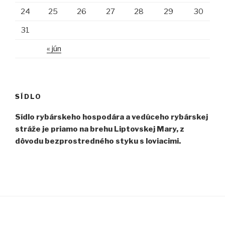
24
25
26
27
28
29
30
31
« jún
SÍDLO
Sídlo rybárskeho hospodára a vedúceho rybárskej
stráže je priamo na brehu Liptovskej Mary, z
dôvodu bezprostredného styku s loviacimi.