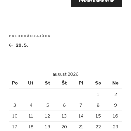
Navigácia
PREDCHÁDZAJÚCA
Predchádzajúci
v
článok
29. 5.
článku
august 2026
Po
Ut
St
Št
Pi
So
Ne
1
2
3
4
5
6
7
8
9
10
11
12
13
14
15
16
17
18
19
20
21
22
23